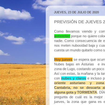
JUEVES, 23 DE JULIO DE 2020
PREVISIÓN DE JUEVES 2
Como llevamos viendo y co
anticiclón
porque no quiere col
nadie. Como consecuencia de es
nos meten nubosidad baja y cua
cuesta un mundo quitarlo como s
Hoy jueves
se espera que ocurr
Nubes bajas en Asturias e in
zona de Lugo, costando un poco
Así con estas, la mañana y la ta
con
nubes y claros
e incluso 
oriente asturiano y zon
Cantabria, no se descarta al
alguna gota y TORMENTA
. DÍ
pregunta de cuál es la mejor
jueves, la zona que gana es e