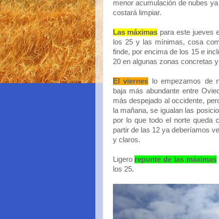
menor acumulación de nubes ya q
costará limpiar.
Las máximas
para este jueves 
los 25 y las mínimas, cosa com
finde, por encima de los 15 e inc
20 en algunas zonas concretas y 
El viernes
lo empezamos de n
baja más abundante entre Ovied
más despejado al occidente, per
la mañana, se igualan las posici
por lo que todo el norte queda
partir de las 12 ya deberíamos ve
y claros.
Ligero
repunte de las máximas
los 25.