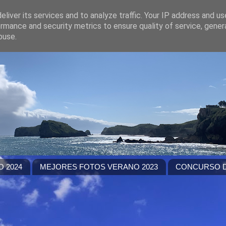
liver its services and to analyze traffic. Your IP address and u
rmance and security metrics to ensure quality of service, gene
buse.
 2024
MEJORES FOTOS VERANO 2023
CONCURSO D