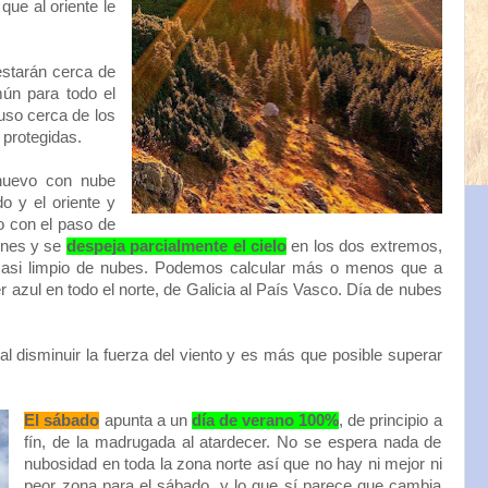
ue al oriente le
estarán cerca de
ún para todo el
luso cerca de los
protegidas.
uevo con nube
o y el oriente y
o con el paso de
ones y se
despeja parcialmente el cielo
en los dos extremos,
 casi limpio de nubes. Podemos calcular más o menos que a
r azul en todo el norte, de Galicia al País Vasco. Día de nubes
al disminuir la fuerza del viento y es más que posible superar
El sábado
apunta a un
día de verano 100%
, de principio a
fín, de la madrugada al atardecer. No se espera nada de
nubosidad en toda la zona norte así que no hay ni mejor ni
peor zona para el sábado, y lo que sí parece que cambia