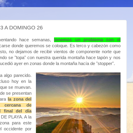
3 A DOMINGO 26
mentando hace semanas,
tenemos un problema con el
ocarse donde queremos se coloque. Es terco y cabezón como
to, no dejamos de recibir vientos de componente norte que
ndo se "topa" con nuestra querida montaña hace tapón y nos
ucedió ayer en zonas donde la montaña hacía de "stopper".
a algo parecido.
cluso hoy en la
 que se muevan.
rde se presentan
para
la zona del
a cercana de
 final del día
A DE PLAYA. A la
 zona para este
l occidente por