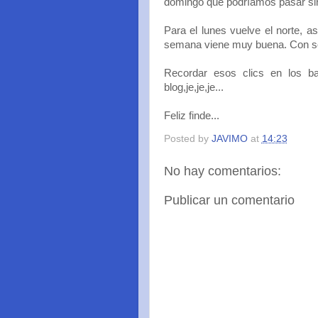
domingo que podríamos pasar sin
Para el lunes vuelve el norte, a
semana viene muy buena. Con sol
Recordar esos clics en los b
blog,je,je,je...
Feliz finde...
Posted by
JAVIMO
at
14:23
No hay comentarios:
Publicar un comentario