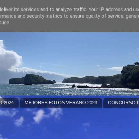
liver its services and to analyze traffic. Your IP address and u
rmance and security metrics to ensure quality of service, gene
buse.
 2024
MEJORES FOTOS VERANO 2023
CONCURSO D