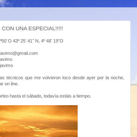
CON UNA ESPECIAL!!!!!
43º 25' 41" N, 4º 48' 19"O
mo@gmail.com
vimo
avimo
s técnicos que me volvieron loco desde ayer por la noche,
r on line.
teo hasta el sábado, todavía estáis a tiempo.