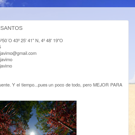
 SANTOS
43º 25' 41" N, 4º 48' 19"O
5
mo@gmail.com
vimo
vimo
uente. Y el tiempo...pues un poco de todo, pero MEJOR PARA