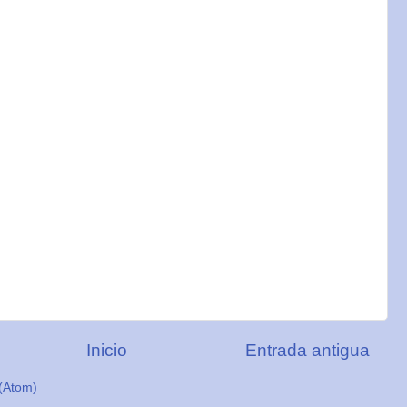
Inicio
Entrada antigua
(Atom)