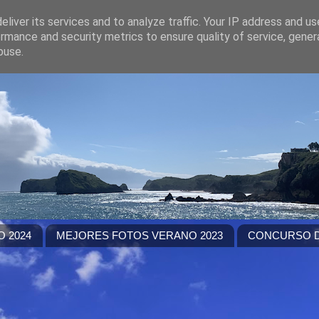
liver its services and to analyze traffic. Your IP address and u
rmance and security metrics to ensure quality of service, gene
buse.
 2024
MEJORES FOTOS VERANO 2023
CONCURSO D